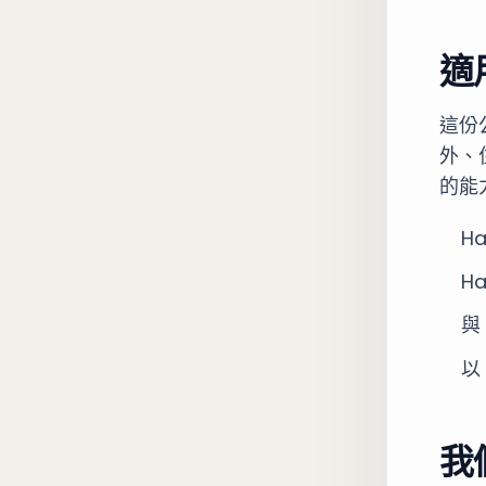
適
這份
外、
的能
H
H
與
以
我