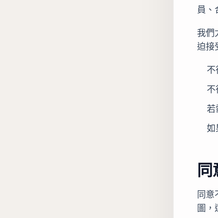
員、
我們
迫接
不
不
若
如
同
同意
圖，