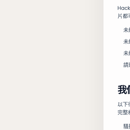
Ha
片都
未
未
未
請
我
以下
完整
騷